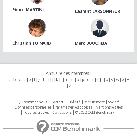
Pierre MARTINI
Laurent LARSONNEUR
Christian TOINARD
Marc BOUCHIBA
Annuaire des membres :
a
b
c
d
e
f
g
h
i
j
k
l
m
n
o
p
q
r
s
t
u
v
w
x
y
z
Qui sommes nous
Contact
Publicité
Recrutement
Societé
Données personnelles
Paramétrer les cookies
Mentions légales
Tous les articles
Corrections
© 2022 CCM Benchmark