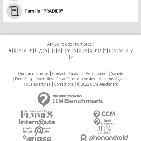
Famille "PRADIER"
Annuaire des membres :
a
b
c
d
e
f
g
h
i
j
k
l
m
n
o
p
q
r
s
t
u
v
w
x
y
z
Qui sommes nous
Contact
Publicité
Recrutement
Societé
Données personnelles
Paramétrer les cookies
Mentions légales
Tous les articles
Corrections
© 2022 CCM Benchmark