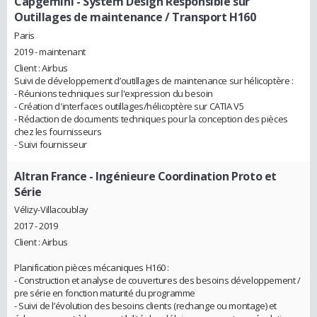
Capgemini
- System Design Responsible sur
Outillages de maintenance / Transport H160
Paris
2019 - maintenant
Client : Airbus
Suivi de développement d’outillages de maintenance sur hélicoptère :
- Réunions techniques sur l'expression du besoin
- Création d'interfaces outillages/hélicoptère sur CATIA V5
- Rédaction de documents techniques pour la conception des pièces
chez les fournisseurs
- Suivi fournisseur
Altran France
- Ingénieure Coordination Proto et
Série
Vélizy-Villacoublay
2017 - 2019
Client : Airbus
Planification pièces mécaniques H160 :
- Construction et analyse de couvertures des besoins développement /
pre série en fonction maturité du programme
- Suivi de l’évolution des besoins clients (rechange ou montage) et