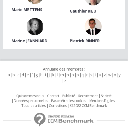
Marie METTENS
Gauthier RIEU
Marine JEANNIARD
Pierrick RINNER
Annuaire des membres :
a
b
c
d
e
f
g
h
i
j
k
l
m
n
o
p
q
r
s
t
u
v
w
x
y
z
Qui sommes nous
Contact
Publicité
Recrutement
Societé
Données personnelles
Paramétrer les cookies
Mentions légales
Tous les articles
Corrections
© 2022 CCM Benchmark