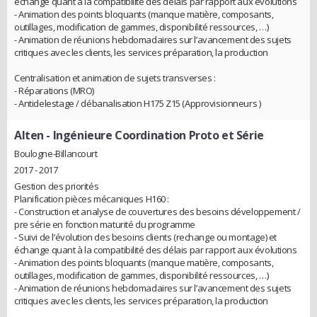
échange quant à la compatibilité des délais par rapport aux évolutions
- Animation des points bloquants (manque matière, composants,
outillages, modification de gammes, disponibilité ressources, …)
- Animation de réunions hebdomadaires sur l’avancement des sujets
critiques avec les clients, les services préparation, la production
Centralisation et animation de sujets transverses :
- Réparations (MRO)
- Antidelestage / débanalisation H175 Z15 (Approvisionneurs )
Alten
- Ingénieure Coordination Proto et Série
Boulogne-Billancourt
2017 - 2017
Gestion des priorités
Planification pièces mécaniques H160 :
- Construction et analyse de couvertures des besoins développement /
pre série en fonction maturité du programme
- Suivi de l’évolution des besoins clients (rechange ou montage) et
échange quant à la compatibilité des délais par rapport aux évolutions
- Animation des points bloquants (manque matière, composants,
outillages, modification de gammes, disponibilité ressources, …)
- Animation de réunions hebdomadaires sur l’avancement des sujets
critiques avec les clients, les services préparation, la production