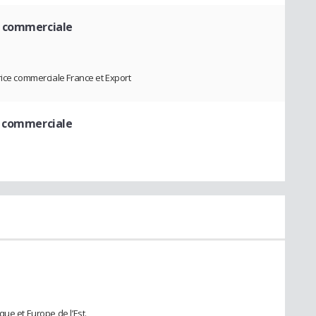
e commerciale
rice commerciale France et Export
e commerciale
ue et Europe de l’Est.