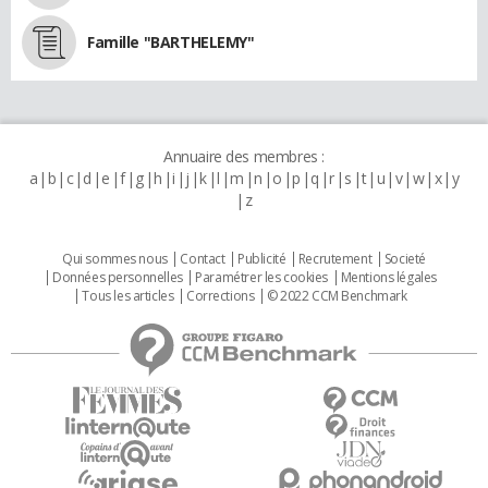
Famille "BARTHELEMY"
Annuaire des membres :
a
b
c
d
e
f
g
h
i
j
k
l
m
n
o
p
q
r
s
t
u
v
w
x
y
z
Qui sommes nous
Contact
Publicité
Recrutement
Societé
Données personnelles
Paramétrer les cookies
Mentions légales
Tous les articles
Corrections
© 2022 CCM Benchmark