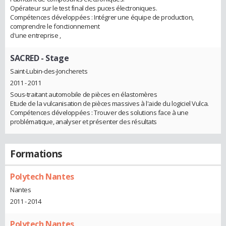
Opérateur sur le test final des puces électroniques.
Compétences développées : Intégrer une équipe de production,
comprendre le fonctionnement
d'une entreprise ,
SACRED
- Stage
Saint-Lubin-des-Joncherets
2011 - 2011
Sous-traitant automobile de pièces en élastomères
Etude de la vulcanisation de pièces massives à l'aide du logiciel Vulca.
Compétences développées : Trouver des solutions face à une
problématique, analyser et présenter des résultats
Formations
Polytech Nantes
Nantes
2011 - 2014
Polytech Nantes