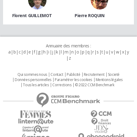
Florent GUILLEMOT
Pierre ROQUIN
Annuaire des membres :
a
b
c
d
e
f
g
h
i
j
k
l
m
n
o
p
q
r
s
t
u
v
w
x
y
z
Qui sommes nous
Contact
Publicité
Recrutement
Societé
Données personnelles
Paramétrer les cookies
Mentions légales
Tous les articles
Corrections
© 2022 CCM Benchmark