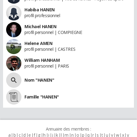
Habiba HANEN
profil professionnel
Michael HANEN
profil personnel | COMPIEGNE
Helene AMEN
profil personnel | CASTRES
William HANHAM
profil personnel | PARIS
Nom "HANEN"
Famille "HANEN"
Annuaire des membres :
a
b
c
d
e
f
g
h
i
j
k
l
m
n
o
p
q
r
s
t
u
v
w
x
y