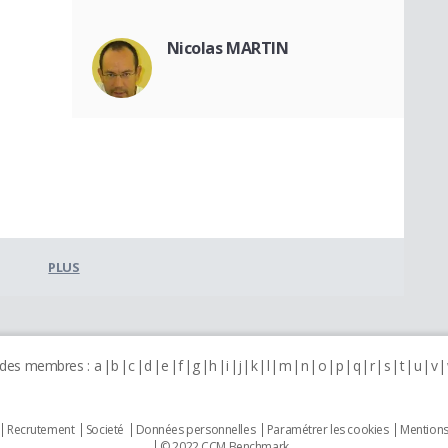
Nicolas MARTIN
PLUS
 des membres :
a
b
c
d
e
f
g
h
i
j
k
l
m
n
o
p
q
r
s
t
u
v
Recrutement
Societé
Données personnelles
Paramétrer les cookies
Mentions
© 2022 CCM Benchmark