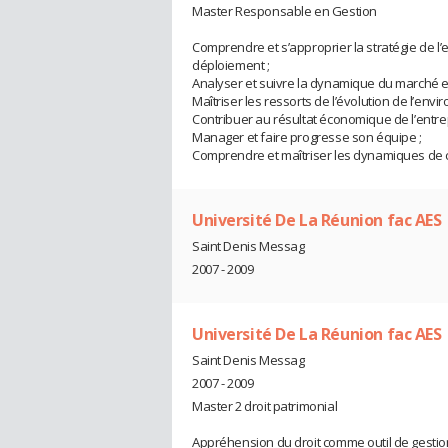
Master Responsable en Gestion
Comprendre et s’approprier la stratégie de l
déploiement ;
Analyser et suivre la dynamique du marché et 
Maîtriser les ressorts de l’évolution de l’en
Contribuer au résultat économique de l’entrep
Manager et faire progresse son équipe ;
Comprendre et maîtriser les dynamiques de
Université De La Réunion fac AES
Saint Denis Messag
2007 - 2009
Université De La Réunion fac AES
Saint Denis Messag
2007 - 2009
Master 2 droit patrimonial
Appréhension du droit comme outil de gestion 