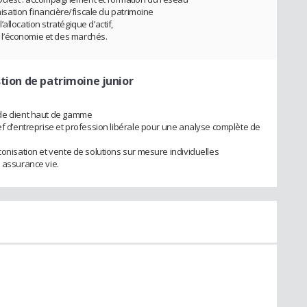
imisation financière/fiscale du patrimoine
llocation stratégique d’actif,
l’économie et des marchés.
stion de patrimoine junior
de client haut de gamme
ef d’entreprise et profession libérale pour une analyse complète de
conisation et vente de solutions sur mesure individuelles
n assurance vie.