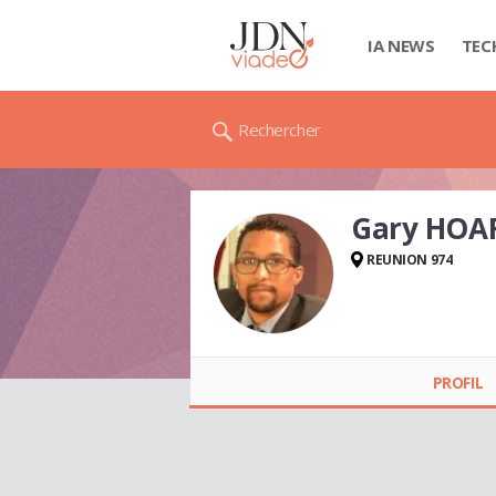
IA NEWS
TEC
Rechercher
Gary HOA
REUNION 974
Gary HOAREAU
PROFIL