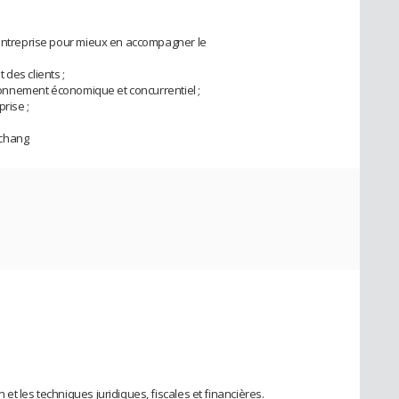
’entreprise pour mieux en accompagner le
des clients ;
vironnement économique et concurrentiel ;
rise ;
 chang
et les techniques juridiques, fiscales et financières.