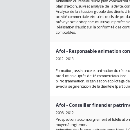
Animation du réseau sur le plan commercial, 
plan d'action, suivi et analyse de l'activité, co
Analyse de la situation globale des clients à 
activité commerciale et/ou les outils de prod
prévoyance entreprise, multirisque professionn
Réalisation d’audit sur la conformité des con
comptables.
Afoi
- Responsable animation com
2012 - 2013
Formation, assistance et animation du réseau
production auprès de 16 commerciaux Iard
o Programmation, organisation et pilotage de
avec la segmentation de la clientèle (particul
Afoi
- Conseiller financier patrim
2008 - 2012
Prospection, accompagnement et fidélisation d
moyen/long terme.
Animation des bureaux directs zone Nord &