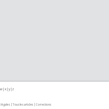
w
x
y
z
 légales
Tous les articles
Corrections