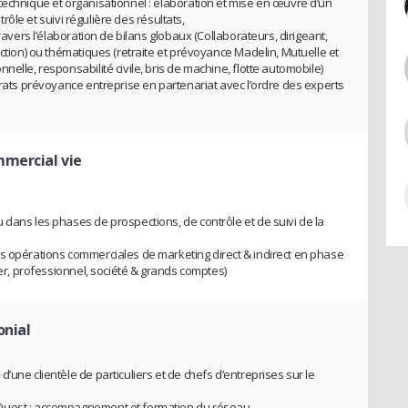
technique et organisationnel : élaboration et mise en œuvre d’un
ntrôle et suivi régulière des résultats,
travers l’élaboration de bilans globaux (Collaborateurs, dirigeant,
uction) ou thématiques (retraite et prévoyance Madelin, Mutuelle et
elle, responsabilité civile, bris de machine, flotte automobile)
trats prévoyance entreprise en partenariat avec l’ordre des experts
mercial vie
 dans les phases de prospections, de contrôle et de suivi de la
s opérations commerciales de marketing direct & indirect en phase
ier, professionnel, société & grands comptes)
onial
’une clientèle de particuliers et de chefs d’entreprises sur le
 Ouest : accompagnement et formation du réseau