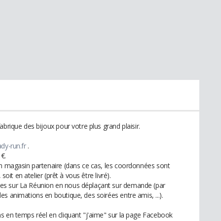
brique des bijoux pour votre plus grand plaisir.
dy-run.fr
.
 €.
un magasin partenaire (dans ce cas, les coordonnées sont
soit en atelier (prêt à vous être livré).
es sur La Réunion en nous déplaçant sur demande (par
s animations en boutique, des soirées entre amis, ...).
s en temps réel en cliquant "j'aime" sur la page Facebook