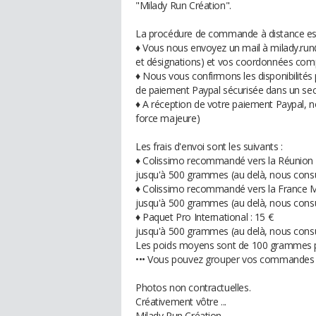
"Milady Run Création".
La procédure de commande à distance est 
♦ Vous nous envoyez un mail à milady.run
et désignations) et vos coordonnées com
♦ Nous vous confirmons les disponibilités
de paiement Paypal sécurisée dans un se
♦ A réception de votre paiement Paypal, n
force majeure)
Les frais d'envoi sont les suivants :
♦ Colissimo recommandé vers la Réunion 
jusqu'à 500 grammes (au delà, nous consult
♦ Colissimo recommandé vers la France Mé
jusqu'à 500 grammes (au delà, nous consult
♦ Paquet Pro International : 15 €
jusqu'à 500 grammes (au delà, nous consult
Les poids moyens sont de 100 grammes po
••• Vous pouvez grouper vos commandes ent
Photos non contractuelles.
Créativement vôtre ...
Milady Run Création.