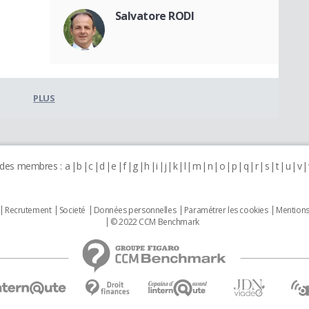
Salvatore RODI
PLUS
 des membres :
a
b
c
d
e
f
g
h
i
j
k
l
m
n
o
p
q
r
s
t
u
v
Recrutement
Societé
Données personnelles
Paramétrer les cookies
Mentions
© 2022 CCM Benchmark