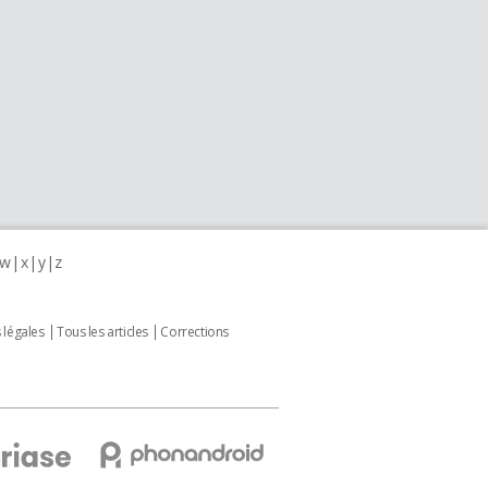
w
x
y
z
 légales
Tous les articles
Corrections