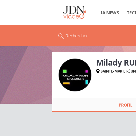
IA NEWS
TEC
Rechercher
Milady R
SAINTE-MARIE RÉU
Milady RUN
CRÉATION
PROFIL