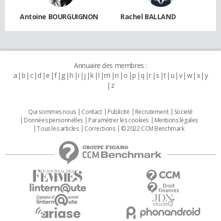
Antoine BOURGUIGNON
Rachel BALLAND
Annuaire des membres :
a
b
c
d
e
f
g
h
i
j
k
l
m
n
o
p
q
r
s
t
u
v
w
x
y
z
Qui sommes nous
Contact
Publicité
Recrutement
Societé
Données personnelles
Paramétrer les cookies
Mentions légales
Tous les articles
Corrections
© 2022 CCM Benchmark