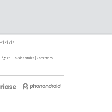
w
x
y
z
 légales
Tous les articles
Corrections