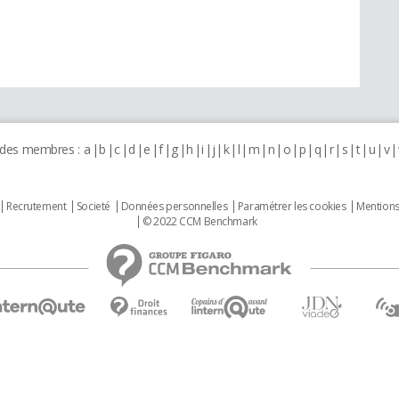
 des membres :
a
b
c
d
e
f
g
h
i
j
k
l
m
n
o
p
q
r
s
t
u
v
Recrutement
Societé
Données personnelles
Paramétrer les cookies
Mentions
© 2022 CCM Benchmark