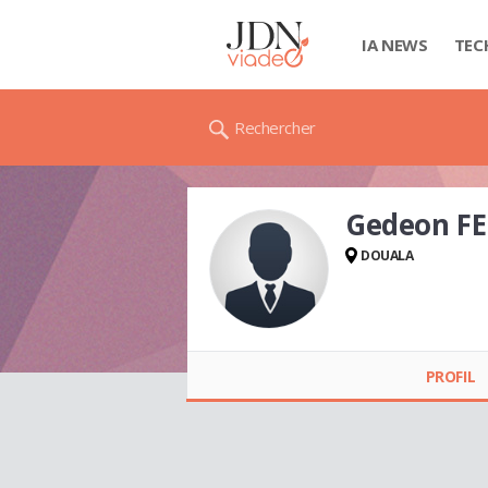
IA NEWS
TEC
Rechercher
Gedeon F
DOUALA
Gedeon FEUGA
PROFIL