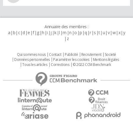
Annuaire des membres :
a
b
c
d
e
f
g
h
i
j
k
l
m
n
o
p
q
r
s
t
u
v
w
x
y
z
Qui sommes nous
Contact
Publicité
Recrutement
Societé
Données personnelles
Paramétrer les cookies
Mentions légales
Tous les articles
Corrections
© 2022 CCM Benchmark