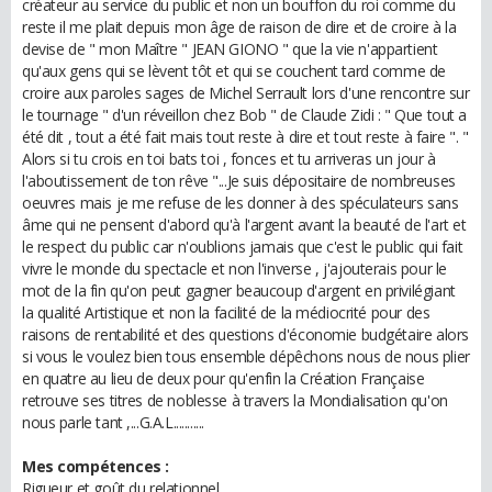
créateur au service du public et non un bouffon du roi comme du
reste il me plait depuis mon âge de raison de dire et de croire à la
devise de " mon Maître " JEAN GIONO " que la vie n'appartient
qu'aux gens qui se lèvent tôt et qui se couchent tard comme de
croire aux paroles sages de Michel Serrault lors d'une rencontre sur
le tournage " d'un réveillon chez Bob " de Claude Zidi : " Que tout a
été dit , tout a été fait mais tout reste à dire et tout reste à faire ". "
Alors si tu crois en toi bats toi , fonces et tu arriveras un jour à
l'aboutissement de ton rêve "...Je suis dépositaire de nombreuses
oeuvres mais je me refuse de les donner à des spéculateurs sans
âme qui ne pensent d'abord qu'à l'argent avant la beauté de l'art et
le respect du public car n'oublions jamais que c'est le public qui fait
vivre le monde du spectacle et non l'inverse , j'ajouterais pour le
mot de la fin qu'on peut gagner beaucoup d'argent en privilégiant
la qualité Artistique et non la facilité de la médiocrité pour des
raisons de rentabilité et des questions d'économie budgétaire alors
si vous le voulez bien tous ensemble dépêchons nous de nous plier
en quatre au lieu de deux pour qu'enfin la Création Française
retrouve ses titres de noblesse à travers la Mondialisation qu'on
nous parle tant ,...G.A.L...........
Mes compétences :
Rigueur et goût du relationnel