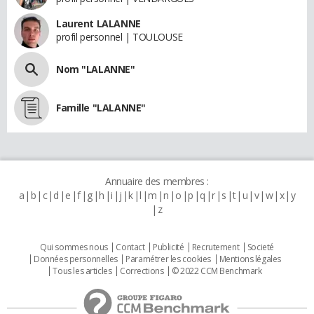
Laurent LALANNE
profil personnel | TOULOUSE
Nom "LALANNE"
Famille "LALANNE"
Annuaire des membres :
a
b
c
d
e
f
g
h
i
j
k
l
m
n
o
p
q
r
s
t
u
v
w
x
y
z
Qui sommes nous
Contact
Publicité
Recrutement
Societé
Données personnelles
Paramétrer les cookies
Mentions légales
Tous les articles
Corrections
© 2022 CCM Benchmark