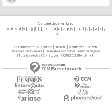
Annuaire des membres :
a
b
c
d
e
f
g
h
i
j
k
l
m
n
o
p
q
r
s
t
u
v
w
x
y
z
Qui sommes nous
Contact
Publicité
Recrutement
Societé
Données personnelles
Paramétrer les cookies
Mentions légales
Tous les articles
Corrections
© 2022 CCM Benchmark