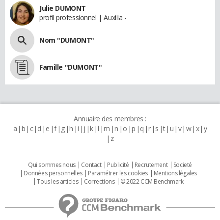
Julie DUMONT
profil professionnel | Auxilia -
Nom "DUMONT"
Famille "DUMONT"
Annuaire des membres :
a
b
c
d
e
f
g
h
i
j
k
l
m
n
o
p
q
r
s
t
u
v
w
x
y
z
Qui sommes nous
Contact
Publicité
Recrutement
Societé
Données personnelles
Paramétrer les cookies
Mentions légales
Tous les articles
Corrections
© 2022 CCM Benchmark