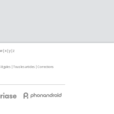
w
x
y
z
 légales
Tous les articles
Corrections