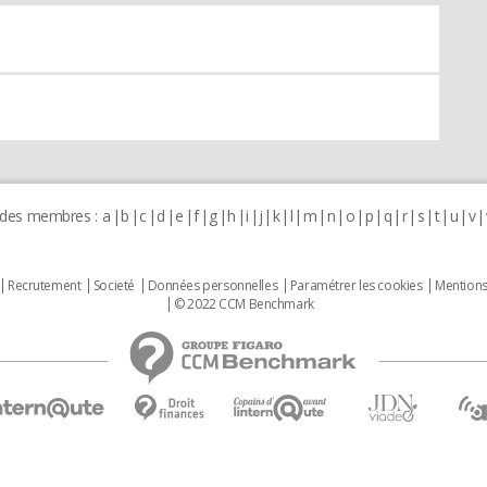
 des membres :
a
b
c
d
e
f
g
h
i
j
k
l
m
n
o
p
q
r
s
t
u
v
Recrutement
Societé
Données personnelles
Paramétrer les cookies
Mentions
© 2022 CCM Benchmark