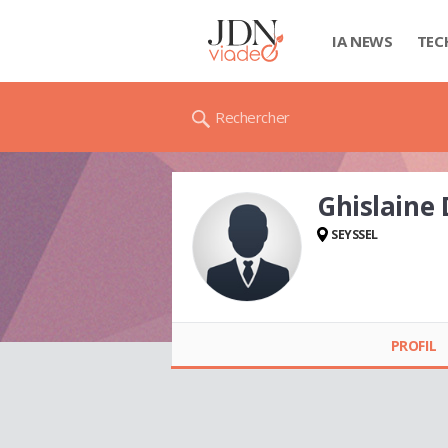
IA NEWS
TEC
Rechercher
Ghislain
SEYSSEL
Ghislaine
DURAFFOURD
PROFIL