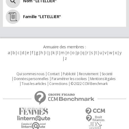
Nom "LETELLIER"
Famille "LETELLIER"
Annuaire des membres :
a
b
c
d
e
f
g
h
i
j
k
l
m
n
o
p
q
r
s
t
u
v
w
x
y
z
Qui sommes nous
Contact
Publicité
Recrutement
Societé
Données personnelles
Paramétrer les cookies
Mentions légales
Tous les articles
Corrections
© 2022 CCM Benchmark