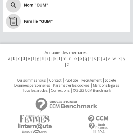
Nom "OUM"
Famille "OUM"
Annuaire des membres :
a
b
c
d
e
f
g
h
i
j
k
l
m
n
o
p
q
r
s
t
u
v
w
x
y
z
Qui sommes nous
Contact
Publicité
Recrutement
Societé
Données personnelles
Paramétrer les cookies
Mentions légales
Tous les articles
Corrections
© 2022 CCM Benchmark