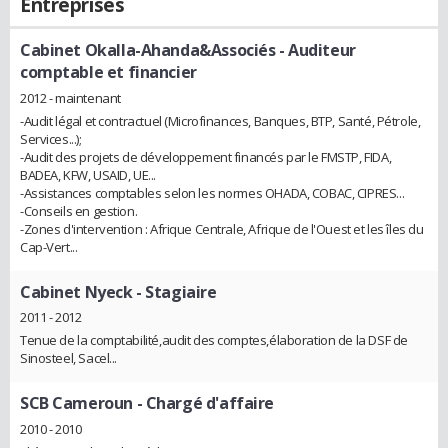
Entreprises
Cabinet Okalla-Ahanda&Associés
- Auditeur
comptable et financier
2012 - maintenant
-Audit légal et contractuel (Microfinances, Banques, BTP, Santé, Pétrole,
Services...);
-Audit des projets de développement financés par le FMSTP, FIDA,
BADEA, KFW, USAID, UE...
-Assistances comptables selon les normes OHADA, COBAC, CIPRES...
-Conseils en gestion.
-Zones d'intervention : Afrique Centrale, Afrique de l'Ouest et les îles du
Cap-Vert...
Cabinet Nyeck
- Stagiaire
2011 - 2012
Tenue de la comptabilité,audit des comptes,élaboration de la DSF de
Sinosteel, Sacel...
SCB Cameroun
- Chargé d'affaire
2010 - 2010