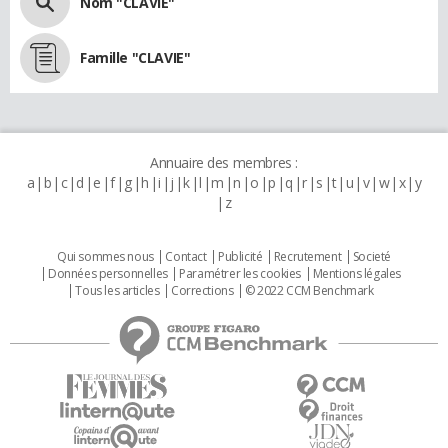
Nom "CLAVIE"
Famille "CLAVIE"
Annuaire des membres :
a
b
c
d
e
f
g
h
i
j
k
l
m
n
o
p
q
r
s
t
u
v
w
x
y
z
Qui sommes nous
Contact
Publicité
Recrutement
Societé
Données personnelles
Paramétrer les cookies
Mentions légales
Tous les articles
Corrections
© 2022 CCM Benchmark