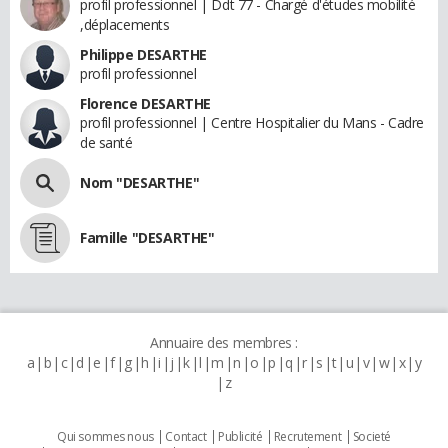
profil professionnel | Ddt 77 - Chargé d'études mobilité
,déplacements
Philippe DESARTHE
profil professionnel
Florence DESARTHE
profil professionnel | Centre Hospitalier du Mans - Cadre
de santé
Nom "DESARTHE"
Famille "DESARTHE"
Annuaire des membres :
a
b
c
d
e
f
g
h
i
j
k
l
m
n
o
p
q
r
s
t
u
v
w
x
y
z
Qui sommes nous
Contact
Publicité
Recrutement
Societé