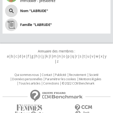
immobilier - présidente
Nom "LABRUDE"
Famille "LABRUDE"
Annuaire des membres :
a
b
c
d
e
f
g
h
i
j
k
l
m
n
o
p
q
r
s
t
u
v
w
x
y
z
Qui sommes nous
Contact
Publicité
Recrutement
Societé
Données personnelles
Paramétrer les cookies
Mentions légales
Tous les articles
Corrections
© 2022 CCM Benchmark