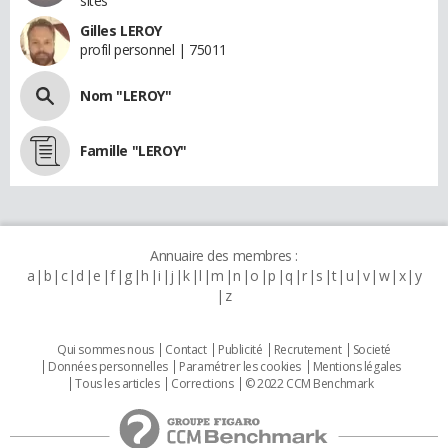
sites
Gilles LEROY
profil personnel | 75011
Nom "LEROY"
Famille "LEROY"
Annuaire des membres :
a
b
c
d
e
f
g
h
i
j
k
l
m
n
o
p
q
r
s
t
u
v
w
x
y
z
Qui sommes nous
Contact
Publicité
Recrutement
Societé
Données personnelles
Paramétrer les cookies
Mentions légales
Tous les articles
Corrections
© 2022 CCM Benchmark