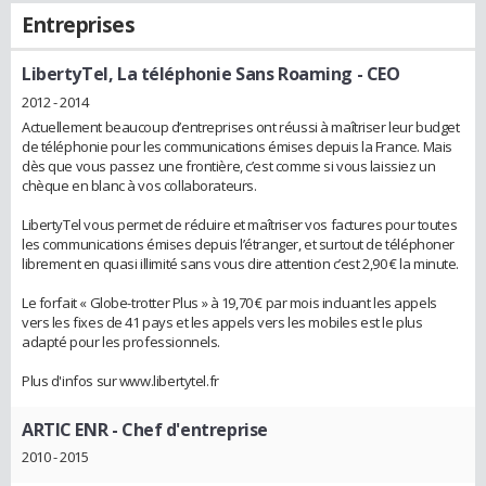
Entreprises
LibertyTel, La téléphonie Sans Roaming
- CEO
2012 - 2014
Actuellement beaucoup d’entreprises ont réussi à maîtriser leur budget
de téléphonie pour les communications émises depuis la France. Mais
dès que vous passez une frontière, c’est comme si vous laissiez un
chèque en blanc à vos collaborateurs.
LibertyTel vous permet de réduire et maîtriser vos factures pour toutes
les communications émises depuis l’étranger, et surtout de téléphoner
librement en quasi illimité sans vous dire attention c’est 2,90 € la minute.
Le forfait « Globe-trotter Plus » à 19,70 € par mois incluant les appels
vers les fixes de 41 pays et les appels vers les mobiles est le plus
adapté pour les professionnels.
Plus d'infos sur www.libertytel.fr
ARTIC ENR
- Chef d'entreprise
2010 - 2015