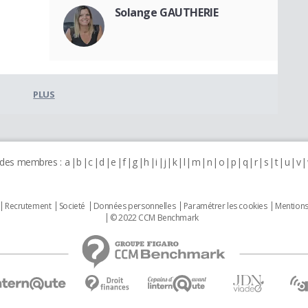
Solange GAUTHERIE
PLUS
 des membres :
a
b
c
d
e
f
g
h
i
j
k
l
m
n
o
p
q
r
s
t
u
v
Recrutement
Societé
Données personnelles
Paramétrer les cookies
Mentions
© 2022 CCM Benchmark