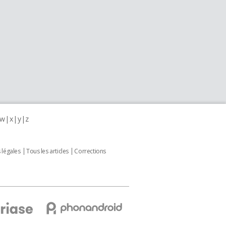
w
x
y
z
 légales
Tous les articles
Corrections