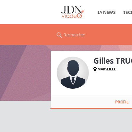
IA NEWS
TEC
Rechercher
Gilles TR
MARSEILLE
Gilles TRUCY
PROFIL