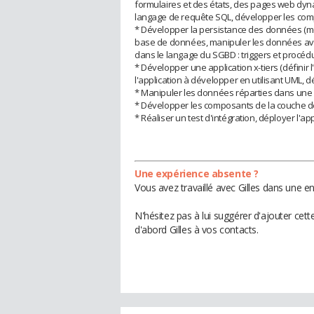
formulaires et des états, des pages web dy
langage de requête SQL, développer les com
* Développer la persistance des données (mo
base de données, manipuler les données av
dans le langage du SGBD : triggers et procéd
* Développer une application x-tiers (définir l
l'application à développer en utilisant UML,
* Manipuler les données réparties dans une ar
* Développer les composants de la couche de 
* Réaliser un test d'intégration, déployer l'app
Une expérience absente ?
Vous avez travaillé avec Gilles dans une e
N'hésitez pas à lui suggérer d'ajouter cet
d'abord Gilles à vos contacts.