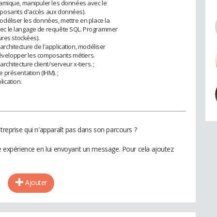
namique, manipuler les données avec le
posants d'accès aux données).
déliser les données, mettre en place la
ec le langage de requête SQL. Programmer
ures stockées).
'architecture de l'application, modéliser
 développer les composants métiers.
chitecture client/serveur x-tiers. ;
présentation (IHM). ;
lication.
ntreprise qui n'apparaît pas dans son parcours ?
te expérience en lui envoyant un message. Pour cela ajoutez
Ajouter