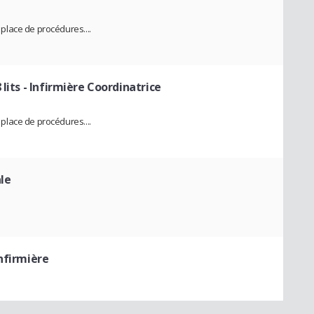
lace de procédures....
lits
- Infirmière Coordinatrice
lace de procédures....
ale
Infirmière