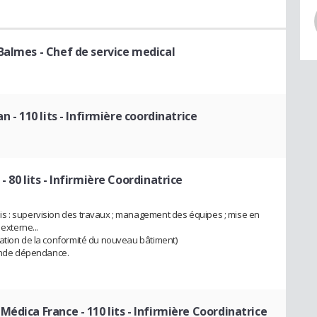
 Balmes
- Chef de service medical
n - 110 lits
- Infirmière coordinatrice
 80 lits
- Infirmière Coordinatrice
s : supervision des travaux ; management des équipes ; mise en
externe...
ration de la conformité du nouveau bâtiment)
rande dépendance.
édica France - 110 lits
- Infirmière Coordinatrice