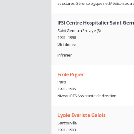
structures Gérontologiques et Médico-sociale
IFSI Centre Hospitalier Saint Ger
Saint Germain En Laye (8)
1995 - 1998
DE Infirmier
Infirmier
Ecole Pigier
Paris
1993 - 1995
Niveau BTS Assistante de direction
Lycée Evariste Galois
Sartrouville
1991 - 1993