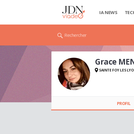
IA NEWS
TEC
Rechercher
Grace ME
SAINTE FOY LES LY
Grace MENDES DE
CARVALHO
PROFIL