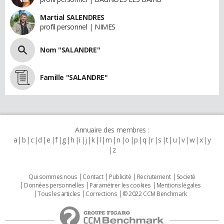
Martial SALENDRES
profil personnel | NIMES
Nom "SALANDRE"
Famille "SALANDRE"
Annuaire des membres :
a
b
c
d
e
f
g
h
i
j
k
l
m
n
o
p
q
r
s
t
u
v
w
x
y
z
Qui sommes nous
Contact
Publicité
Recrutement
Societé
Données personnelles
Paramétrer les cookies
Mentions légales
Tous les articles
Corrections
© 2022 CCM Benchmark