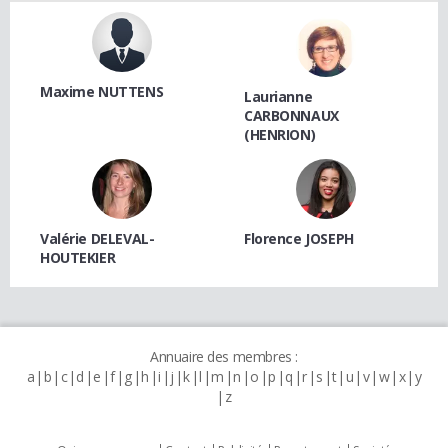
Maxime NUTTENS
Laurianne
CARBONNAUX
(HENRION)
Valérie DELEVAL-
Florence JOSEPH
HOUTEKIER
Annuaire des membres :
a
b
c
d
e
f
g
h
i
j
k
l
m
n
o
p
q
r
s
t
u
v
w
x
y
z