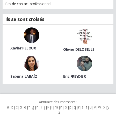
Pas de contact professionnel
Ils se sont croisés
Xavier PELOUX
Olivier DELOBELLE
Sabrina LABAÏZ
Eric FREYDIER
Annuaire des membres :
a
b
c
d
e
f
g
h
i
j
k
l
m
n
o
p
q
r
s
t
u
v
w
x
y
z