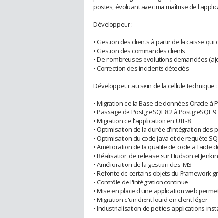
postes, évoluant avec ma maîtrise de l'applicat
Développeur :
• Gestion des clients à partir de la caisse q
• Gestion des commandes clients
• De nombreuses évolutions demandées (ajout
• Correction des incidents détectés
Développeur au sein de la cellule technique :
• Migration de la Base de données Oracle à 
• Passage de PostgreSQL 8.2 à PostgreSQL 9
• Migration de l'application en UTF-8
• Optimisation de la durée d'intégration des 
• Optimisation du code java et de requête SQ
• Amélioration de la qualité de code à l'aide de
• Réalisation de release sur Hudson et Jenkin
• Amélioration de la gestion des JMS
• Refonte de certains objets du Framework g
• Contrôle de l'intégration continue
• Mise en place d'une application web permet
• Migration d'un client lourd en client léger
• Industrialisation de petites applications ins