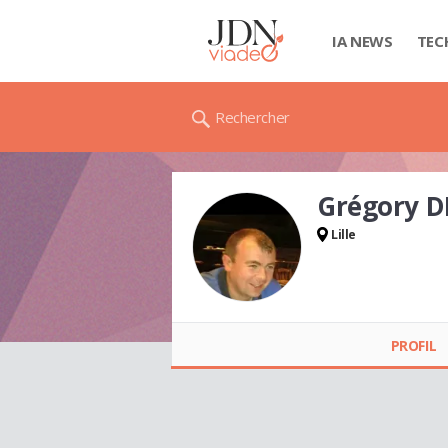
IA NEWS
TEC
Rechercher
Grégory D
Lille
PROFIL
Grégory DE
FIGUERREDO