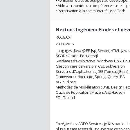
• Formation d'autres équipes au développeme
• Aide à la montée en compétence sur le sujet
• Participation à la communauté Lead Tech
Nextoo
- Ingénieur Etudes et dé
ROUBAIX
2008 - 2016
Langages : Java /J2EE, Jsp, Servlet, HTML, Javas
SGBD : Oracle, Postgresql
Systèmes d’exploitation : Windows, Unix, Linu
Gestionnaire de version : Cvs, Subversion
Serveurs d’Applications : J2EE (Tomcat, JBoss)
Framework : Hibernate, Spring, JQuery, JPA
AGL : Eclipse
Méthodes de Modélisation : UML, Design Patt
Outils de Publication : Maven, Ant, Hudson
ETL : Talend
En régie chez ADEO Services, je fais partie d
plusieurs magasins du groupe que ce soit en 