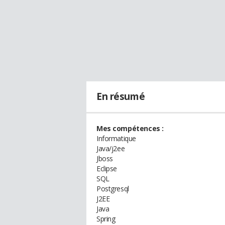
En résumé
Mes compétences :
Informatique
Java/j2ee
Jboss
Eclipse
SQL
Postgresql
J2EE
Java
Spring