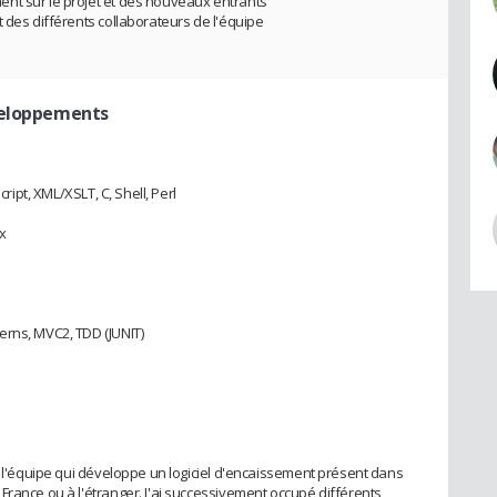
nt sur le projet et des nouveaux entrants
 des différents collaborateurs de l'équipe
veloppements
cript, XML/XSLT, C, Shell, Perl
x
erns, MVC2, TDD (JUNIT)
e l'équipe qui développe un logiciel d'encaissement présent dans
France ou à l'étranger. J'ai successivement occupé différents