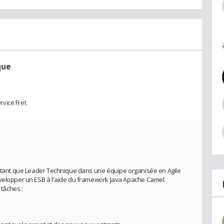
que
vice Fret
en tant que Leader Technique dans une équipe organisée en Agile
évelopper un ESB à l'aide du framework Java Apache Camel.
 tâches :