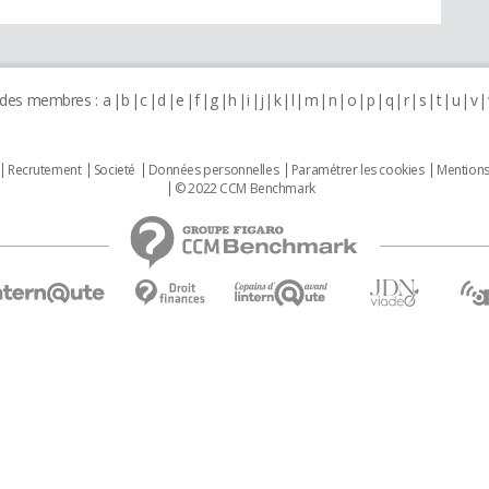
 des membres :
a
b
c
d
e
f
g
h
i
j
k
l
m
n
o
p
q
r
s
t
u
v
Recrutement
Societé
Données personnelles
Paramétrer les cookies
Mentions
© 2022 CCM Benchmark