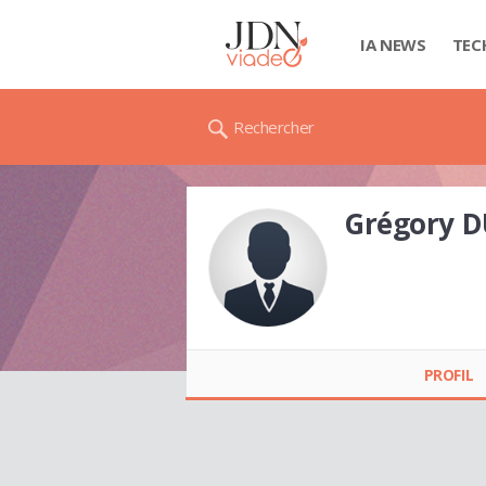
IA NEWS
TEC
Rechercher
Grégory 
Grégory DURAND
PROFIL