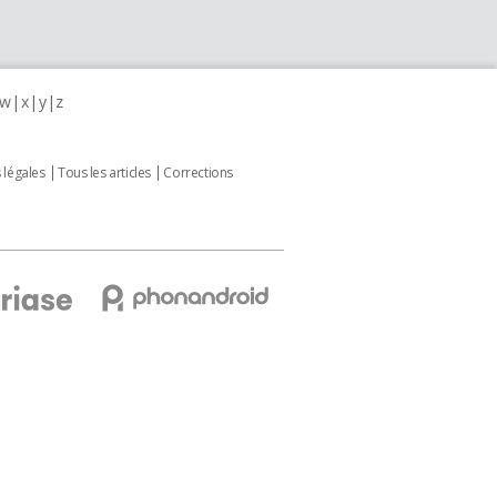
w
x
y
z
 légales
Tous les articles
Corrections