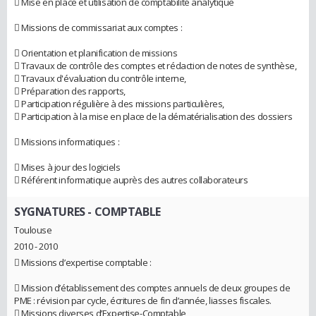
 Mise en place et utilisation de comptabilité analytique
 Missions de commissariat aux comptes :
 Orientation et planification de missions
 Travaux de contrôle des comptes et rédaction de notes de synthèse,
 Travaux d'évaluation du contrôle interne,
 Préparation des rapports,
 Participation régulière à des missions particulières,
 Participation à la mise en place de la dématérialisation des dossiers
 Missions informatiques :
 Mises à jour des logiciels
 Référent informatique auprès des autres collaborateurs
SYGNATURES
- COMPTABLE
Toulouse
2010 - 2010
 Missions d’expertise comptable :
 Mission d’établissement des comptes annuels de deux groupes de
PME : révision par cycle, écritures de fin d’année, liasses fiscales.
 Missions diverses d’Expertise-Comptable