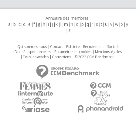
Annuaire des membres :
a
b
c
d
e
f
g
h
i
j
k
l
m
n
o
p
q
r
s
t
u
v
w
x
y
z
Qui sommes nous
Contact
Publicité
Recrutement
Societé
Données personnelles
Paramétrer les cookies
Mentions légales
Tous les articles
Corrections
© 2022 CCM Benchmark