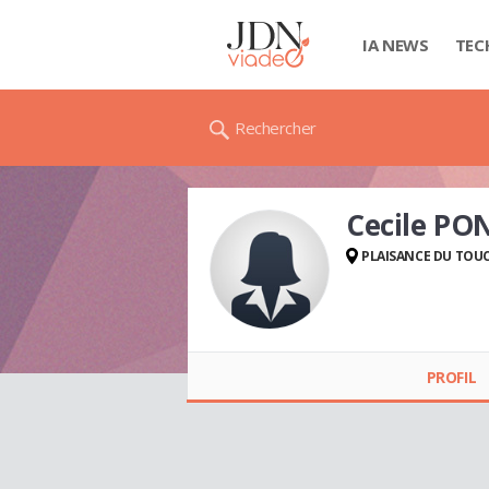
IA NEWS
TEC
Rechercher
Cecile PO
PLAISANCE DU TOU
Cecile PONCELET
PROFIL