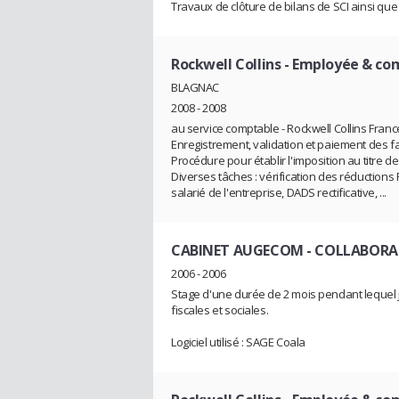
Travaux de clôture de bilans de SCI ainsi que 
Rockwell Collins
- Employée & co
BLAGNAC
2008 - 2008
au service comptable - Rockwell Collins Franc
Enregistrement, validation et paiement des f
Procédure pour établir l'imposition au titre de
Diverses tâches : vérification des réductions F
salarié de l'entreprise, DADS rectificative, ...
CABINET AUGECOM
- COLLABORA
2006 - 2006
Stage d'une durée de 2 mois pendant lequel j
fiscales et sociales.
Logiciel utilisé : SAGE Coala