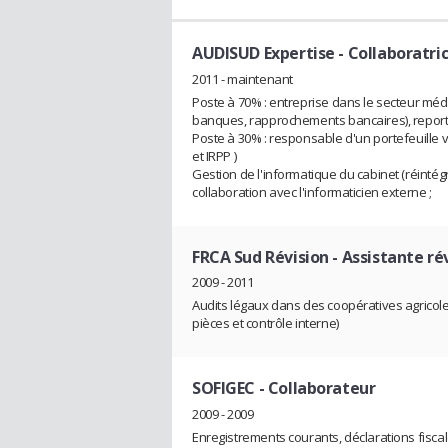
AUDISUD Expertise
- Collaboratri
2011 - maintenant
Poste à 70% : entreprise dans le secteur médica
banques, rapprochements bancaires), report
Poste à 30% : responsable d'un portefeuille var
et IRPP )
Gestion de l'informatique du cabinet (réintég
collaboration avec l'informaticien externe ;
FRCA Sud Révision
- Assistante ré
2009 - 2011
Audits légaux dans des coopératives agricoles
pièces et contrôle interne)
SOFIGEC
- Collaborateur
2009 - 2009
Enregistrements courants, déclarations fiscales