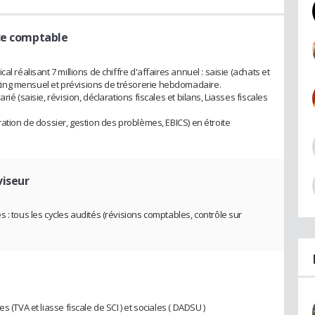
ce comptable
l réalisant 7 millions de chiffre d'affaires annuel : saisie (achats et
ing mensuel et prévisions de trésorerie hebdomadaire.
ié (saisie, révision, déclarations fiscales et bilans, Liasses fiscales
ration de dossier, gestion des problèmes, EBICS) en étroite
viseur
 : tous les cycles audités (révisions comptables, contrôle sur
 (TVA et liasse fiscale de SCI ) et sociales ( DADSU )