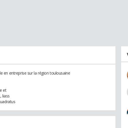
 en entreprise sur la région toulousaine
e et
 liass
Quadratus