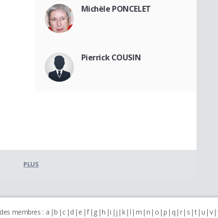
Michèle PONCELET
Pierrick COUSIN
PLUS
 des membres :
a
b
c
d
e
f
g
h
i
j
k
l
m
n
o
p
q
r
s
t
u
v