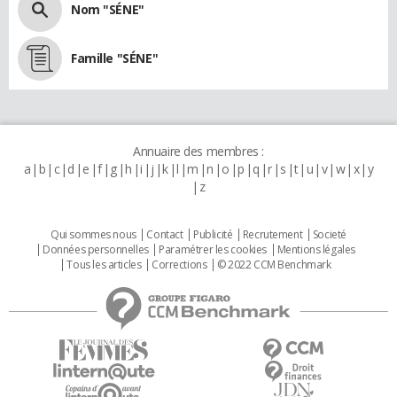
Nom "SÉNE"
Famille "SÉNE"
Annuaire des membres :
a
b
c
d
e
f
g
h
i
j
k
l
m
n
o
p
q
r
s
t
u
v
w
x
y
z
Qui sommes nous
Contact
Publicité
Recrutement
Societé
Données personnelles
Paramétrer les cookies
Mentions légales
Tous les articles
Corrections
© 2022 CCM Benchmark