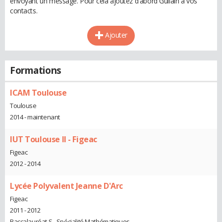
envoyant un message. Pour cela ajoutez d'abord Guilain à vos
contacts.
Ajouter
Formations
ICAM Toulouse
Toulouse
2014 - maintenant
IUT Toulouse II - Figeac
Figeac
2012 - 2014
Lycée Polyvalent Jeanne D'Arc
Figeac
2011 - 2012
Baccalauréat S - Spécialité Mathématiques