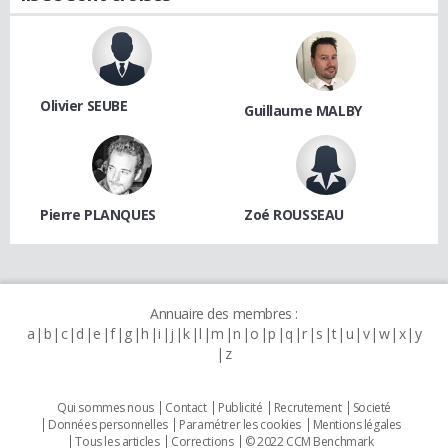
Olivier SEUBE
Guillaume MALBY
Pierre PLANQUES
Zoé ROUSSEAU
Annuaire des membres :
a
b
c
d
e
f
g
h
i
j
k
l
m
n
o
p
q
r
s
t
u
v
w
x
y
z
Qui sommes nous
Contact
Publicité
Recrutement
Societé
Données personnelles
Paramétrer les cookies
Mentions légales
Tous les articles
Corrections
© 2022 CCM Benchmark