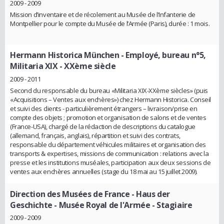
2009 - 2009
Mission d’inventaire et de récolement au Musée de l’Infanterie de
Montpellier pour le compte du Musée de l’Armée (Paris), durée : 1 mois.
Hermann Historica München
- Employé, bureau n°5,
Militaria XIX - XXème siècle
2009 - 2011
Second du responsable du bureau «Militaria XIX-XXème siècles» (puis
«Acquisitions – Ventes aux enchères») chez Hermann Historica. Conseil
et suivi des clients - particulièrement étrangers – livraison/prise en
compte des objets ; promotion et organisation de salons et de ventes
(France-USA), chargé de la rédaction de descriptions du catalogue
(allemand, français, anglais), répartition et suivi des contrats,
responsable du département véhicules militaires et organisation des
transports & expertises, missions de communication : relations avec la
presse et les institutions muséales, participation aux deux sessions de
ventes aux enchères annuelles (stage du 18 mai au 15 juillet 2009).
Direction des Musées de France - Haus der
Geschichte - Musée Royal de l'Armée
- Stagiaire
2009 - 2009