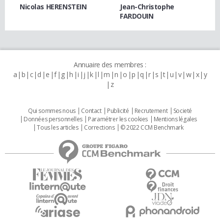
Nicolas HERENSTEIN
Jean-Christophe
FARDOUIN
Annuaire des membres :
a
b
c
d
e
f
g
h
i
j
k
l
m
n
o
p
q
r
s
t
u
v
w
x
y
z
Qui sommes nous
Contact
Publicité
Recrutement
Societé
Données personnelles
Paramétrer les cookies
Mentions légales
Tous les articles
Corrections
© 2022 CCM Benchmark