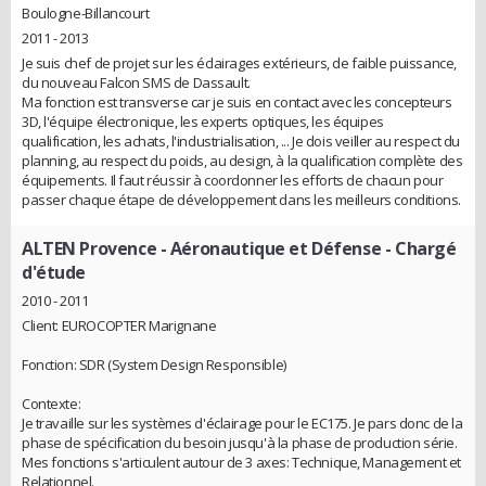
Boulogne-Billancourt
2011 - 2013
Je suis chef de projet sur les éclairages extérieurs, de faible puissance,
du nouveau Falcon SMS de Dassault.
Ma fonction est transverse car je suis en contact avec les concepteurs
3D, l'équipe électronique, les experts optiques, les équipes
qualification, les achats, l'industrialisation, ... Je dois veiller au respect du
planning, au respect du poids, au design, à la qualification complète des
équipements. Il faut réussir à coordonner les efforts de chacun pour
passer chaque étape de développement dans les meilleurs conditions.
ALTEN Provence - Aéronautique et Défense
- Chargé
d'étude
2010 - 2011
Client: EUROCOPTER Marignane
Fonction: SDR (System Design Responsible)
Contexte:
Je travaille sur les systèmes d'éclairage pour le EC175. Je pars donc de la
phase de spécification du besoin jusqu'à la phase de production série.
Mes fonctions s'articulent autour de 3 axes: Technique, Management et
Relationnel.