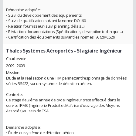
Démarche adoptée:
• Suivi du développement des équipements
• Suivi de qualification suivant la norme DO160
• Relation fournisseur (suivi planning, délais...)
• Rédaction documentations (Spécifications, description technique...)
• Certification des équipements suivant les normes FAR29/CS29
Thales Systèmes Aéroportés
- Stagiaire Ingénieur
Courbevoie
2009 - 2009
Mission:
Étude et la réalisation d'une IHM permettant l'espionnage de données
séries RS422, sur un système de détection aérien.
Contexte:
Ce stage de 2iéme année de cycle ingénieur s'est effectué dans le
service IPMS (Ingénierie Produit et Maîtrise d'ouvrage des Moyens
Associés) au sein de TSA.
Démarche adoptée:
• Étude du système de détection aérien