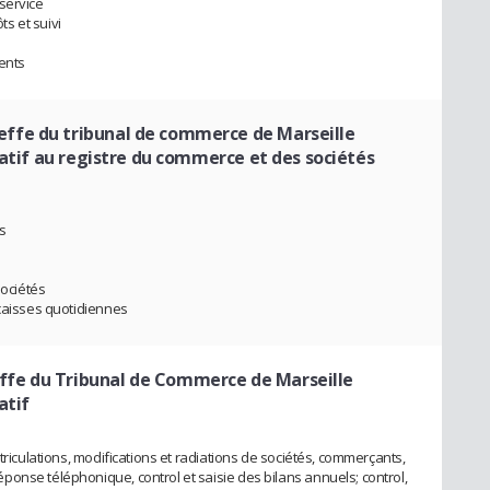
service
s et suivi
ients
ffe du tribunal de commerce de Marseille
ratif au registre du commerce et des sociétés
s
sociétés
 caisses quotidiennes
fe du Tribunal de Commerce de Marseille
atif
triculations, modifications et radiations de sociétés, commerçants,
onse téléphonique, control et saisie des bilans annuels; control,