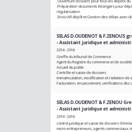
.Ouverture dossiers pour tous les dépôts du 
.Préparation documents étrangers pour dépôt
régularisation
.Envoi AR dépôt et Gestion des délais avec cl
SELAS D.OUDENOT & F.ZENOUS gre
- Assistant juridique et administ
2014 - 2016
Greffe du tribunal de Commerce
Agent du Registre du commerce et de société
Accueil du public
Contrôle et saisie de dossiers
Immatriculation, modification et radiation de 
Facturation, encaissement, vérifications des
SELAS D.OUDENOT & F.ZENOU Gref
- Assistant juridique et administr
2014 - 2016
control juridique et saisie de dossiers d'imma
micro-entrepreneurs, agents commerciaux; rép