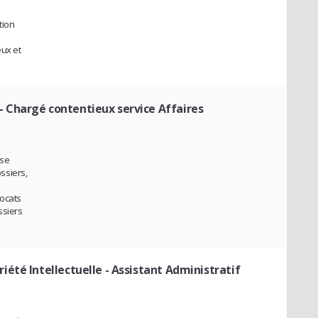
tion
eux et
- Chargé contentieux service Affaires
yse
ssiers,
vocats
ssiers
été Intellectuelle
- Assistant Administratif