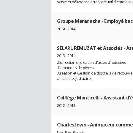
saisie et délivrance actes; accueil clientèle
Groupe Maranatha
- Employé bac
2014 - 2014
SELARL REMUZAT et Associés
- As
2013 - 2014
.Correction et création d'actes d'huissiers
.Demandes de pièces
.Création et Gestion de dossiers de recouvr
amiable et judiciaire ,
Colllège Monticelli
- Assistant d'
2012 - 2013
Charlestown
- Animateur commer
Levallois-Perret