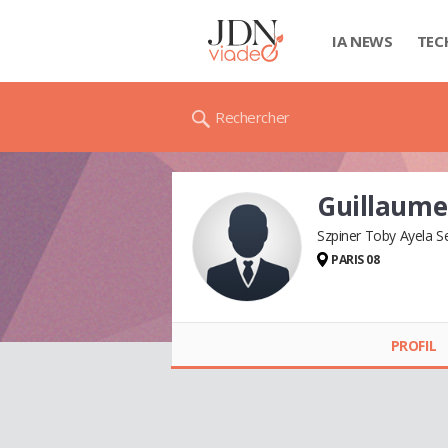
IA NEWS
TEC
Rechercher
Guillaum
Szpiner Toby Ayela Se
PARIS 08
Guillaume OTTAVY
PROFIL