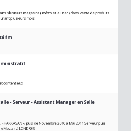
ans plusieurs magasins ( métro et la Fnac ) dans vente de produits
durant plusieurs mois
ntérim
ministratif
 et contentieux
lle - Serveur - Assistant Manager en Salle
e, «HAKKASAN », puis de Novembre 2010 à Mai 2011 Serveur puis
 « Meza » à LONDRES ;