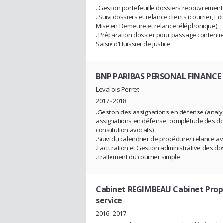
. Gestion portefeuille dossiers recouvrement
. Suivi dossiers et relance clients (courrier, Edi
Mise en Demeure et relance téléphonique)
. Préparation dossier pour passage contenti
Saisie d'Huissier de justice
BNP PARIBAS PERSONAL FINANCE
Levallois Perret
2017 - 2018
.Gestion des assignations en défense (anal
assignations en défense, complétude des do
constitution avocats)
.Suivi du calendrier de procédure/ relance a
.Facturation et Gestion administrative des do
.Traitement du courrier simple
Cabinet REGIMBEAU Cabinet Propri
service
2016 - 2017