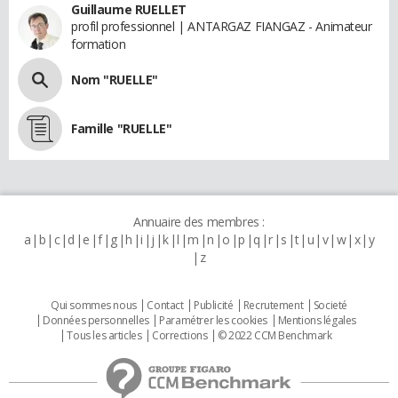
Guillaume RUELLET
profil professionnel | ANTARGAZ FIANGAZ - Animateur
formation
Nom "RUELLE"
Famille "RUELLE"
Annuaire des membres :
a
b
c
d
e
f
g
h
i
j
k
l
m
n
o
p
q
r
s
t
u
v
w
x
y
z
Qui sommes nous
Contact
Publicité
Recrutement
Societé
Données personnelles
Paramétrer les cookies
Mentions légales
Tous les articles
Corrections
© 2022 CCM Benchmark