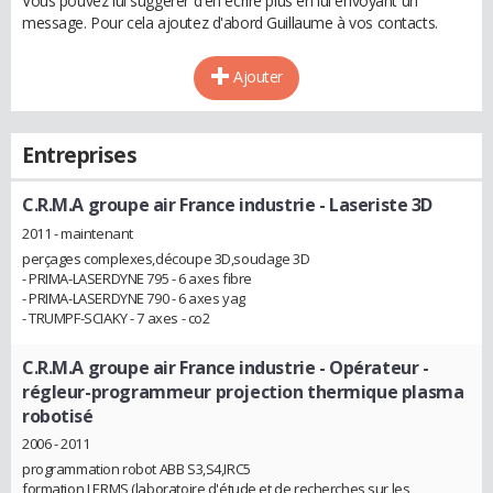
Vous pouvez lui suggérer d'en écrire plus en lui envoyant un
message. Pour cela ajoutez d'abord Guillaume à vos contacts.
Ajouter
Entreprises
C.R.M.A groupe air France industrie
- Laseriste 3D
2011 - maintenant
perçages complexes,découpe 3D,soudage 3D
- PRIMA-LASERDYNE 795 - 6 axes fibre
- PRIMA-LASERDYNE 790 - 6 axes yag
- TRUMPF-SCIAKY - 7 axes - co2
C.R.M.A groupe air France industrie
- Opérateur -
régleur-programmeur projection thermique plasma
robotisé
2006 - 2011
programmation robot ABB S3,S4,IRC5
formation LERMS (laboratoire d'étude et de recherches sur les