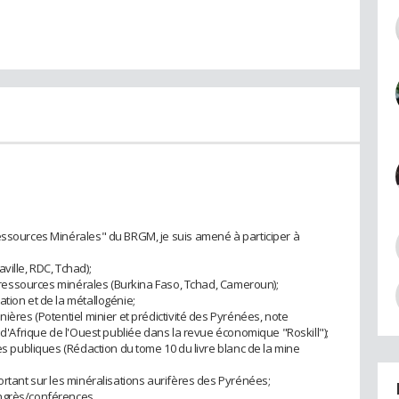
essources Minérales" du BRGM, je suis amené à participer à
ville, RDC, Tchad);
es ressources minérales (Burkina Faso, Tchad, Cameroun);
tion et de la métallogénie;
nières (Potentiel minier et prédictivité des Pyrénées, note
s d'Afrique de l'Ouest publiée dans la revue économique "Roskill");
ues publiques (Rédaction du tome 10 du livre blanc de la mine
ortant sur les minéralisations aurifères des Pyrénées;
ongrès/conférences.