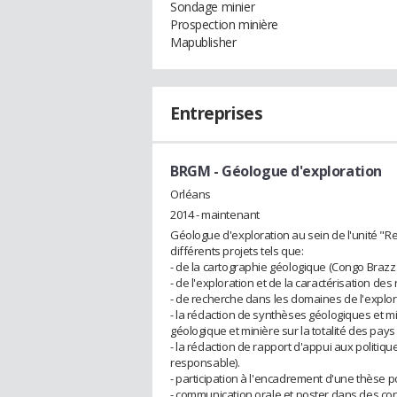
Sondage minier
Prospection minière
Mapublisher
Entreprises
BRGM
- Géologue d'exploration
Orléans
2014 - maintenant
Géologue d'exploration au sein de l'unité "R
différents projets tels que:
- de la cartographie géologique (Congo Brazza
- de l'exploration et de la caractérisation d
- de recherche dans les domaines de l'explora
- la rédaction de synthèses géologiques et mi
géologique et minière sur la totalité des pay
- la rédaction de rapport d'appui aux politiq
responsable).
- participation à l'encadrement d'une thèse p
- communication orale et poster dans des c