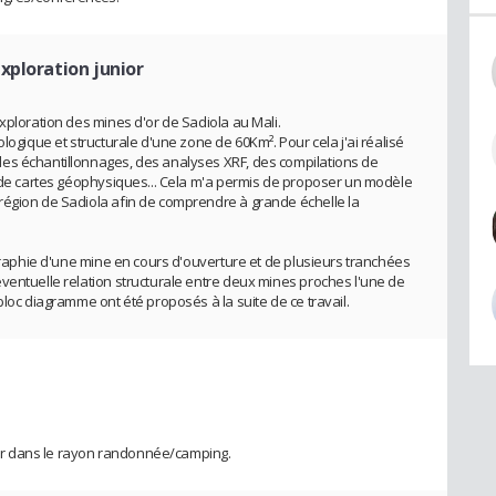
xploration junior
xploration des mines d'or de Sadiola au Mali.
logique et structurale d'une zone de 60Km². Pour cela j'ai réalisé
es échantillonnages, des analyses XRF, des compilations de
e de cartes géophysiques... Cela m'a permis de proposer un modèle
région de Sadiola afin de comprendre à grande échelle la
ographie d'une mine en cours d'ouverture et de plusieurs tranchées
ventuelle relation structurale entre deux mines proches l'une de
bloc diagramme ont été proposés à la suite de ce travail.
r dans le rayon randonnée/camping.