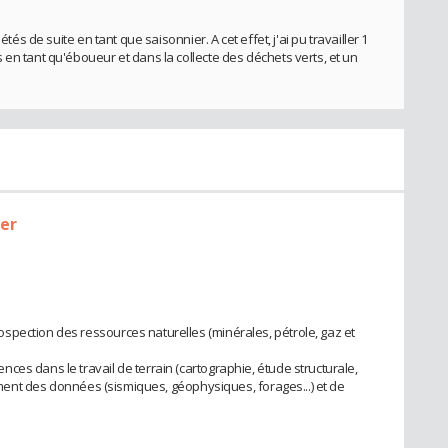
étés de suite en tant que saisonnier. A cet effet, j'ai pu travailler 1
en tant qu'éboueur et dans la collecte des déchets verts, et un
ier
pection des ressources naturelles (minérales, pétrole, gaz et
es dans le travail de terrain (cartographie, étude structurale,
tement des données (sismiques, géophysiques, forages...) et de