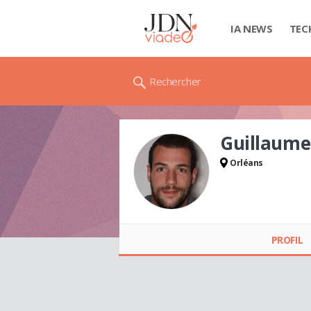
IA NEWS
TEC
Rechercher
Guillaume
Orléans
Guillaume VIC
PROFIL