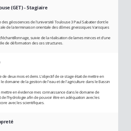
ouse (GET)
- Stagiaire
 des géosciences de l'université Toulouse 3 Paul Sabatier dont le
ucturale de la terminaison orientale des dômes gneissiques Varisques
’échantillonnage, suivie de la réalisation de lames minces et d'une
èle de déformation des ces structures.
e
e de deux mois et demi. L'objectif de ce stage était de mettre en
 le domaine de la gestion de l'eau et de l'agriculture dans le Bassin
 de mettre en évidence mes connaissance dans le domaine de
ent de l'hydrologie afin de pouvoir être en adéquation avec les
core avec les scientifiques.
opreté