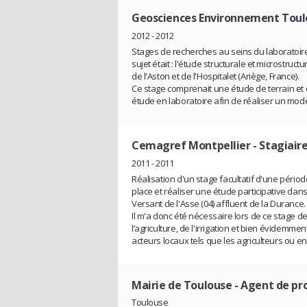
Geosciences Environnement Toul
2012 - 2012
Stages de recherches au seins du laboratoire
sujet était : l'étude structurale et microstr
de l'Aston et de l'Hospitalet (Ariège, France).
Ce stage comprenait une étude de terrain et d
étude en laboratoire afin de réaliser un mod
Cemagref Montpellier
- Stagiair
2011 - 2011
Réalisation d'un stage facultatif d'une périod
place et réaliser une étude participative dans
Versant de l'Asse (04) affluent de la Durance.
Il m'a donc été nécessaire lors de ce stage
l’agriculture, de l'irrigation et bien évidemm
acteurs locaux tels que les agriculteurs ou en
Mairie de Toulouse
- Agent de pr
Toulouse