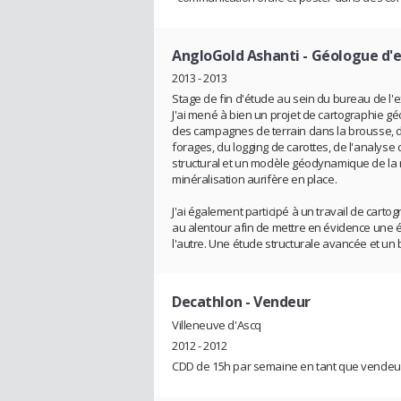
AngloGold Ashanti
- Géologue d'e
2013 - 2013
Stage de fin d'étude au sein du bureau de l'e
J'ai mené à bien un projet de cartographie géo
des campagnes de terrain dans la brousse, d
forages, du logging de carottes, de l'analys
structural et un modèle géodynamique de la 
minéralisation aurifère en place.
J'ai également participé à un travail de cart
au alentour afin de mettre en évidence une é
l'autre. Une étude structurale avancée et un 
Decathlon
- Vendeur
Villeneuve d'Ascq
2012 - 2012
CDD de 15h par semaine en tant que vendeu