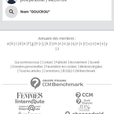
Nom "DOUCROU"
Annuaire des membres :
a
b
c
d
e
f
g
h
i
j
k
l
m
n
o
p
q
r
s
t
u
v
w
x
y
z
Qui sommes nous
Contact
Publicité
Recrutement
Societé
Données personnelles
Paramétrer les cookies
Mentions légales
Tous les articles
Corrections
© 2022 CCM Benchmark