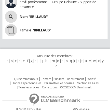
profil professionnel | Groupe HelpLine - Support de
proximité
Nom "BRILLAUD"
Famille "BRILLAUD"
Annuaire des membres :
a
b
c
d
e
f
g
h
i
j
k
l
m
n
o
p
q
r
s
t
u
v
w
x
y
z
Qui sommes nous
Contact
Publicité
Recrutement
Societé
Données personnelles
Paramétrer les cookies
Mentions légales
Tous les articles
Corrections
© 2022 CCM Benchmark