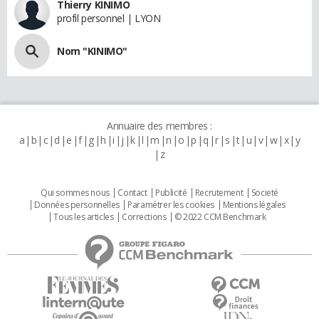
Thierry KINIMO
profil personnel | LYON
Nom "KINIMO"
Annuaire des membres :
a
b
c
d
e
f
g
h
i
j
k
l
m
n
o
p
q
r
s
t
u
v
w
x
y
z
Qui sommes nous
Contact
Publicité
Recrutement
Societé
Données personnelles
Paramétrer les cookies
Mentions légales
Tous les articles
Corrections
© 2022 CCM Benchmark