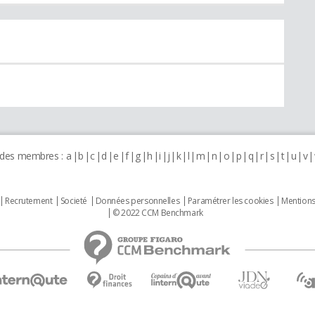
 des membres :
a
b
c
d
e
f
g
h
i
j
k
l
m
n
o
p
q
r
s
t
u
v
Recrutement
Societé
Données personnelles
Paramétrer les cookies
Mentions
© 2022 CCM Benchmark