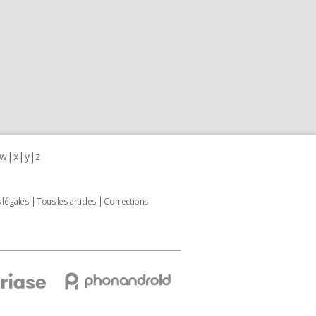
w
x
y
z
 légales
Tous les articles
Corrections