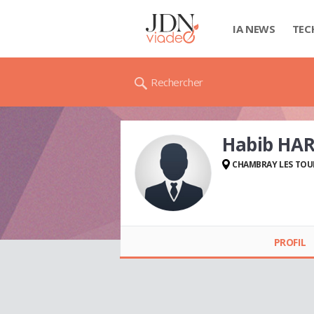
IA NEWS
TEC
Rechercher
Habib HA
CHAMBRAY LES TOU
Habib HARMEL
PROFIL