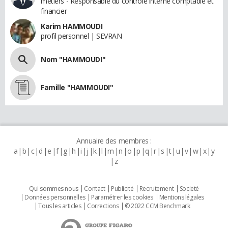
métiers - Responsable du contrôle interne comptable et
financier
Karim HAMMOUDI
profil personnel | SEVRAN
Nom "HAMMOUDI"
Famille "HAMMOUDI"
Annuaire des membres :
a
b
c
d
e
f
g
h
i
j
k
l
m
n
o
p
q
r
s
t
u
v
w
x
y
z
Qui sommes nous
Contact
Publicité
Recrutement
Societé
Données personnelles
Paramétrer les cookies
Mentions légales
Tous les articles
Corrections
© 2022 CCM Benchmark