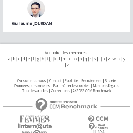
Guillaume JOURDAN
Annuaire des membres :
a
b
c
d
e
f
g
h
i
j
k
l
m
n
o
p
q
r
s
t
u
v
w
x
y
z
Qui sommes nous
Contact
Publicité
Recrutement
Societé
Données personnelles
Paramétrer les cookies
Mentions légales
Tous les articles
Corrections
© 2022 CCM Benchmark