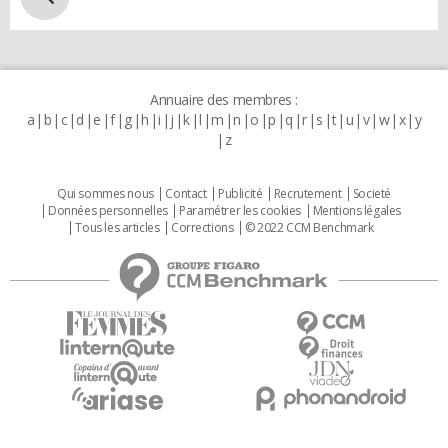
Annuaire des membres :
a
b
c
d
e
f
g
h
i
j
k
l
m
n
o
p
q
r
s
t
u
v
w
x
y
z
Qui sommes nous
Contact
Publicité
Recrutement
Societé
Données personnelles
Paramétrer les cookies
Mentions légales
Tous les articles
Corrections
© 2022 CCM Benchmark