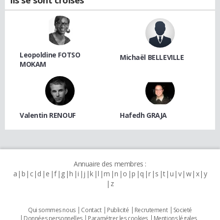
Leopoldine FOTSO
Michaël BELLEVILLE
MOKAM
Valentin RENOUF
Hafedh GRAJA
Annuaire des membres :
a
b
c
d
e
f
g
h
i
j
k
l
m
n
o
p
q
r
s
t
u
v
w
x
y
z
Qui sommes nous
Contact
Publicité
Recrutement
Societé
Données personnelles
Paramétrer les cookies
Mentions légales