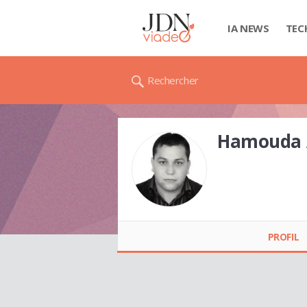
IA NEWS
TEC
Rechercher
Hamouda
Hamouda ADROUZ
PROFIL