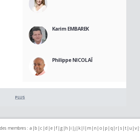
Karim EMBAREK
Philippe NICOLAÏ
PLUS
 des membres :
a
b
c
d
e
f
g
h
i
j
k
l
m
n
o
p
q
r
s
t
u
v