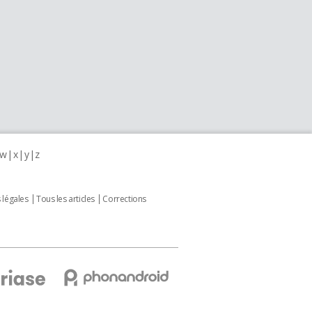
w
x
y
z
 légales
Tous les articles
Corrections