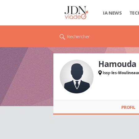
IA NEWS
TEC
Rechercher
Hamouda
Issy-les-Moulineau
Hamouda
HAMOUDA
PROFIL