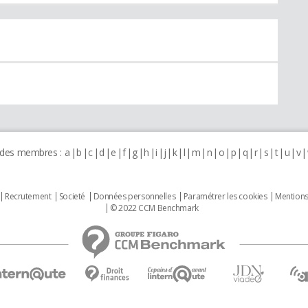
 des membres :
a
b
c
d
e
f
g
h
i
j
k
l
m
n
o
p
q
r
s
t
u
v
Recrutement
Societé
Données personnelles
Paramétrer les cookies
Mentions
© 2022 CCM Benchmark