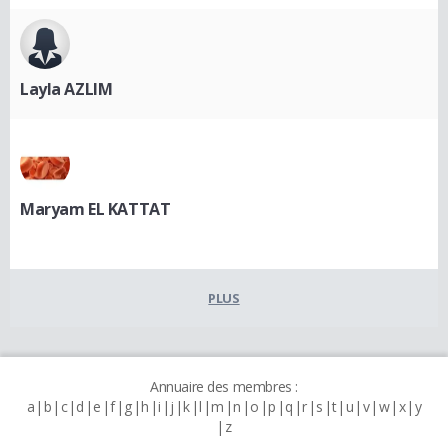
Layla AZLIM
Maryam EL KATTAT
PLUS
Annuaire des membres :
a
b
c
d
e
f
g
h
i
j
k
l
m
n
o
p
q
r
s
t
u
v
w
x
y
z